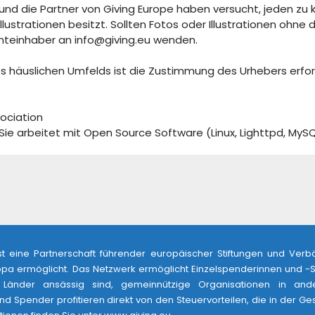
 und die Partner von Giving Europe haben versucht, jeden zu
lustrationen besitzt. Sollten Fotos oder Illustrationen ohne
hteinhaber an info@giving.eu wenden.
s häuslichen Umfelds ist die Zustimmung des Urhebers erford
sociation
ie arbeitet mit Open Source Software (Linux, Lighttpd, MySQL,
st eine Partnerschaft führender europäischer Stiftungen und Verb
pa ermöglicht. Das Netzwerk ermöglicht Einzelspenderinnen und -
Länder ansässig sind, gemeinnützige Organisationen in andere
d Spender profitieren direkt von den Steuervorteilen, die in der 