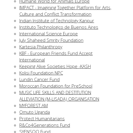
Humane World for Animals Europe
IMPACT - Imagining Together Platform for Arts,
Culture and Conflict Transformation
Indian Institute of Technology Kanpur
Instituto Technologico de Buenos Aires
International Science Europe
July Shaheed Smrity Foundation
Kartesia Philanthropy
KBF - European Friends Fund Accept
International
Keeping Alive Societies Hope -KASH
Kolisi Foundation NPC
Lundin Cancer Fund
Moroccan Foundation for PreSchool
MUSIC LIFE SKILLS AND DESTITUTION
ALLEVIATION (M-LISADA) ORGANISATION
MYFOREST.AM
Omuto Uganda
Protect Humanitarians
R&Co4Generations Fund
SYENSQO Fund