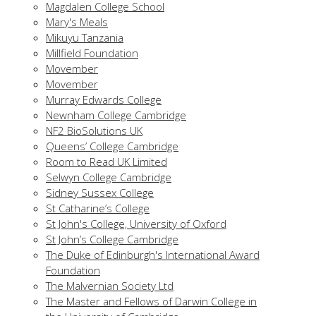
Magdalen College School
Mary's Meals
Mikuyu Tanzania
Millfield Foundation
Movember
Movember
Murray Edwards College
Newnham College Cambridge
NF2 BioSolutions UK
Queens’ College Cambridge
Room to Read UK Limited
Selwyn College Cambridge
Sidney Sussex College
St Catharine’s College
St John's College, University of Oxford
St John’s College Cambridge
The Duke of Edinburgh's International Award
Foundation
The Malvernian Society Ltd
The Master and Fellows of Darwin College in